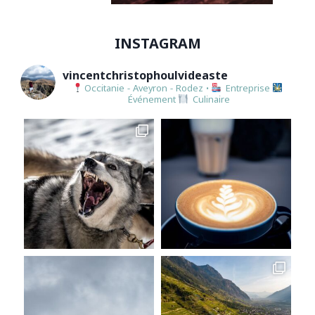
INSTAGRAM
vincentchristophoulvideaste
Occitanie - Aveyron - Rodez
•
Entreprise
Événement
Culinaire